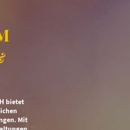
.M
 &
bH
bietet
eichen
ngen. Mit
taltungen