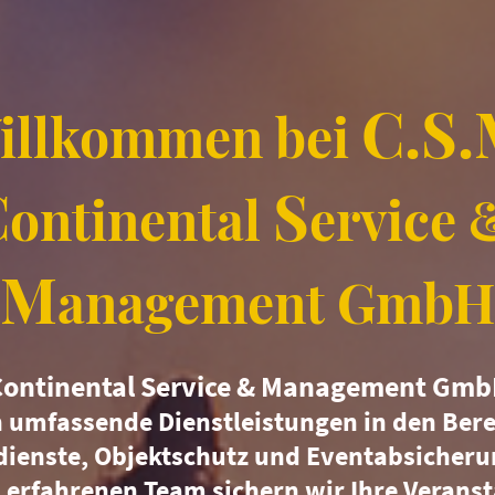
C.S
illkommen bei
C
S
ontinental
ervice
M
anagement GmbH
Continental Service & Management Gm
 umfassende Dienstleistungen in den Ber
dienste, Objektschutz und Eventabsicheru
erfahrenen Team sichern wir Ihre Verans